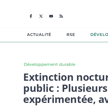
Aller
au
contenu
ACTUALITÉ
RSE
DÉVEL
Développement durable
Extinction noctur
public : Plusieu
expérimentée, a