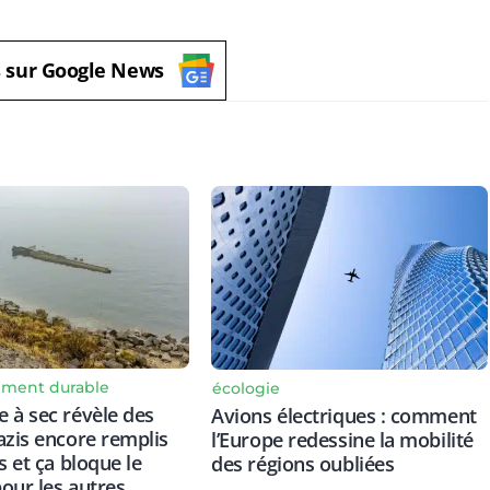
s sur Google News
ment durable
écologie
 à sec révèle des
Avions électriques : comment
azis encore remplis
l’Europe redessine la mobilité
s et ça bloque le
des régions oubliées
our les autres