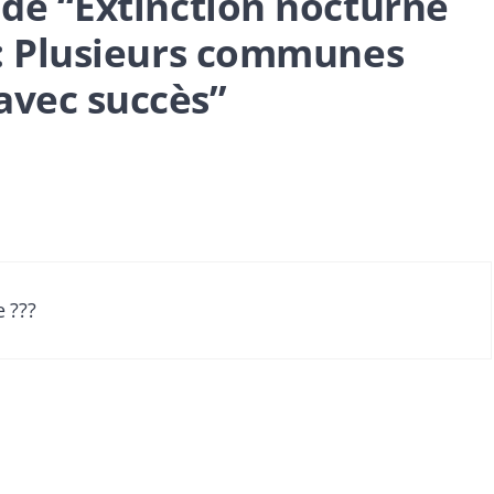
t de “Extinction nocturne
c : Plusieurs communes
avec succès”
 ???