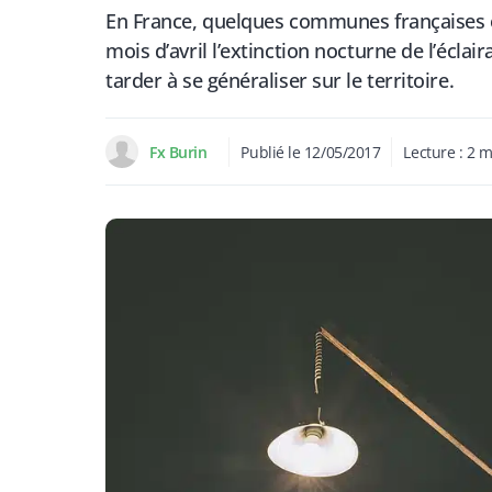
En France, quelques communes françaises o
mois d’avril l’extinction nocturne de l’écla
tarder à se généraliser sur le territoire.
Fx Burin
Publié le
12/05/2017
Lecture :
2
m