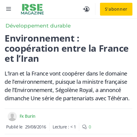
Aller
MENU
S'abonner
au
contenu
Développement durable
Environnement :
coopération entre la France
et l’Iran
L’Iran et la France vont coopérer dans le domaine
de l’environnement, puisque la ministre française
de l’Environnement, Ségolène Royal, a annoncé
dimanche Une série de partenariats avec Téhéran.
Fx Burin
Publié le
29/08/2016
Lecture :
< 1
0