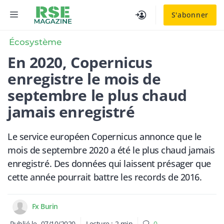
Aller
MENU
S'abonner
au
contenu
Écosystème
En 2020, Copernicus
enregistre le mois de
septembre le plus chaud
jamais enregistré
Le service européen Copernicus annonce que le
mois de septembre 2020 a été le plus chaud jamais
enregistré. Des données qui laissent présager que
cette année pourrait battre les records de 2016.
Fx Burin
Publié le
07/10/2020
Lecture :
2
min
0