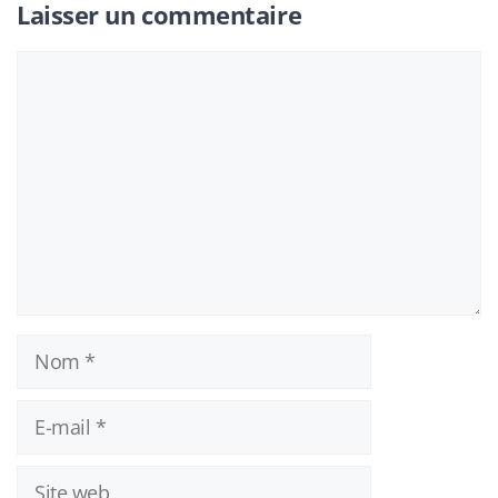
Laisser un commentaire
Commentaire
Nom
E-
mail
Site