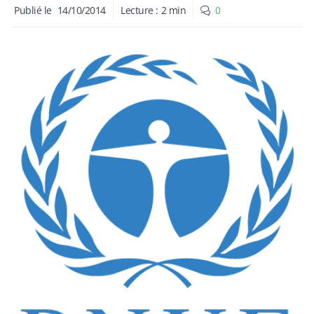
Publié le
14/10/2014
Lecture :
2
min
0