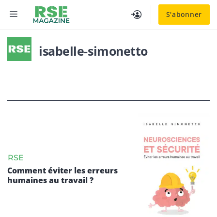
Aller
MENU
S'abonner
au
contenu
isabelle-simonetto
RSE
Comment éviter les erreurs
humaines au travail ?