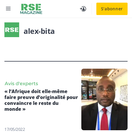
Aller
MENU
S'abonner
au
contenu
alex-bita
Avis d'experts
« l’Afrique doit elle-même
faire preuve d’originalité pour
convaincre le reste du
monde »
17/05/2022