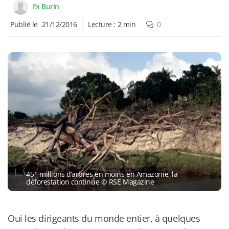
Fx Burin
Publié le
21/12/2016
Lecture :
2
min
0
451 millions d’arbres en moins en Amazonie, la
déforestation continue © RSE Magazine
Oui les dirigeants du monde entier, à quelques