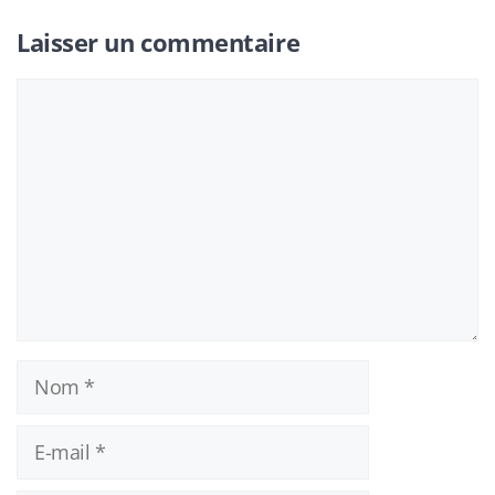
Laisser un commentaire
Commentaire
Nom
E-
mail