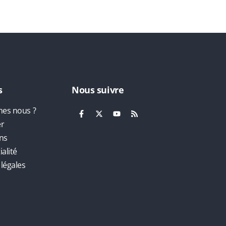
s
Nous suivre
es nous ?
er
ns
alité
légales