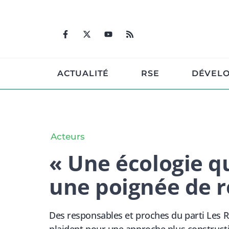
Aller
au
contenu
ACTUALITÉ
RSE
DÉVEL
Acteurs
« Une écologie qu
une poignée de 
Des responsables et proches du parti Les R