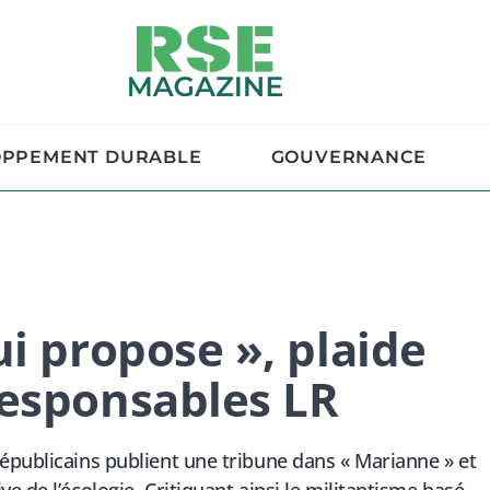
OPPEMENT DURABLE
GOUVERNANCE
i propose », plaide
responsables LR
épublicains publient une tribune dans « Marianne » et