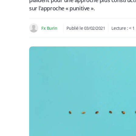
plaident pour une approche plus constructiv
sur l’approche « punitive ».
Fx Burin
Publié le
03/02/2021
Lecture :
< 1