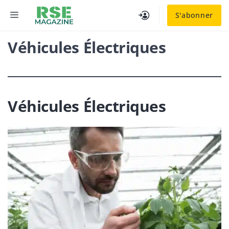
Aller
MENU
S'abonner
au
contenu
Véhicules Électriques
Véhicules Électriques