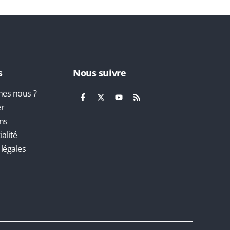
s
Nous suivre
es nous ?
er
ns
alité
légales