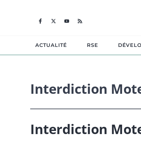
Aller
au
contenu
ACTUALITÉ
RSE
DÉVEL
Interdiction Mo
Interdiction Mo