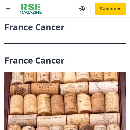
Aller
MENU
S'abonner
au
contenu
France Cancer
France Cancer