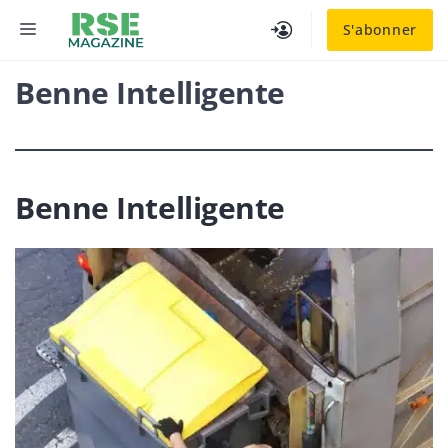
Aller
MENU
S'abonner
au
contenu
Benne Intelligente
Benne Intelligente