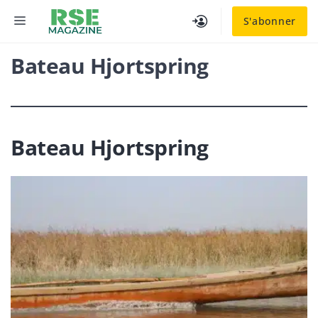
Aller
MENU
S'abonner
au
contenu
Bateau Hjortspring
Bateau Hjortspring