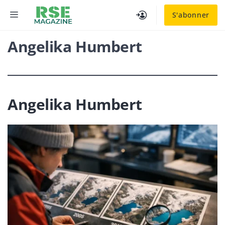
Aller
MENU
S'abonner
au
contenu
Angelika Humbert
Angelika Humbert