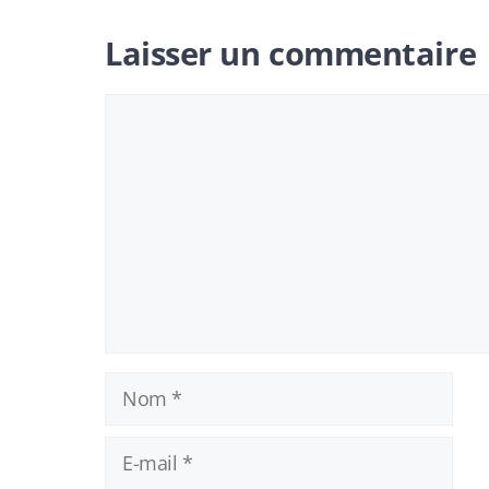
Laisser un commentaire
Commentaire
Nom
E-
mail