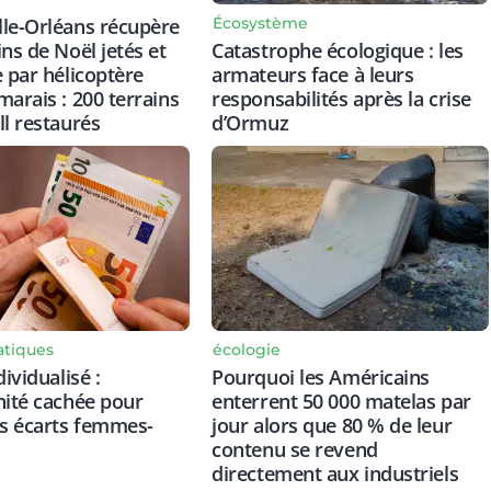
Écosystème
le-Orléans récupère
Catastrophe écologique : les
ins de Noël jetés et
armateurs face à leurs
e par hélicoptère
responsabilités après la crise
marais : 200 terrains
d’Ormuz
ll restaurés
atiques
écologie
dividualisé :
Pourquoi les Américains
nité cachée pour
enterrent 50 000 matelas par
es écarts femmes-
jour alors que 80 % de leur
contenu se revend
directement aux industriels