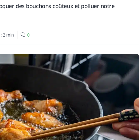
rovoquer des bouchons coûteux et polluer notre
 :
2
min
0