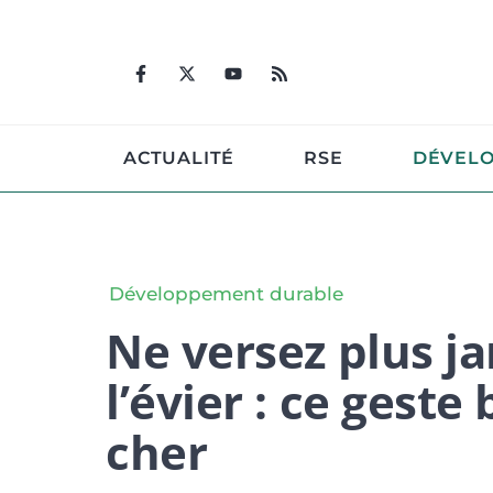
Aller
au
contenu
ACTUALITÉ
RSE
DÉVEL
Développement durable
Ne versez plus j
l’évier : ce geste
cher