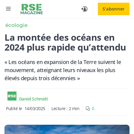
Aller
MENU
S'abonner
au
contenu
écologie
La montée des océans en
2024 plus rapide qu’attendu
« Les océans en expansion de la Terre suivent le
mouvement, atteignant leurs niveaux les plus
élevés depuis trois décennies »
Daniel Schmidt
Publié le
14/03/2025
Lecture :
2
min
0