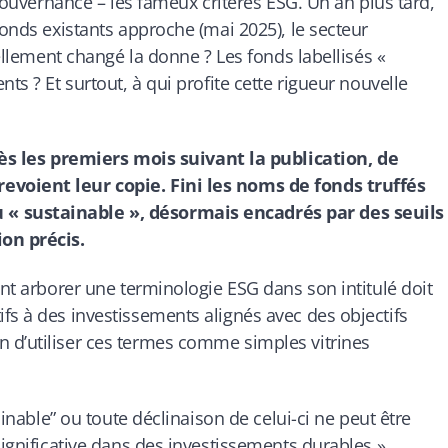
 gouvernance – les fameux critères ESG. Un an plus tard,
fonds existants approche (mai 2025), le secteur
éellement changé la donne ? Les fonds labellisés «
ts ? Et surtout, à qui profite cette rigueur nouvelle
ès les premiers mois suivant la publication, de
evoient leur copie. Fini les noms de fonds truffés
« sustainable », désormais encadrés par des seuils
ion précis.
ant arborer une terminologie ESG dans son intitulé doit
fs à des investissements alignés avec des objectifs
 d’utiliser ces termes comme simples vitrines
ainable” ou toute déclinaison de celui-ci ne peut être
significative dans des investissements durables »,