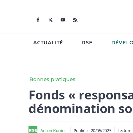
Aller
au
contenu
ACTUALITÉ
RSE
DÉVEL
Bonnes pratiques
Fonds « responsab
dénomination sou
Anton Kunin
Publié le
20/05/2025
Lecture 