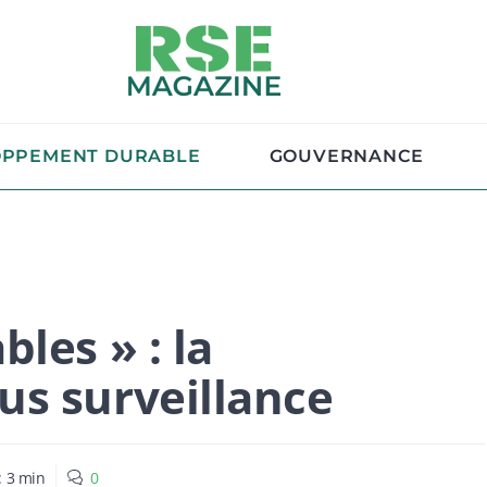
OPPEMENT DURABLE
GOUVERNANCE
les » : la
s surveillance
:
3
min
0