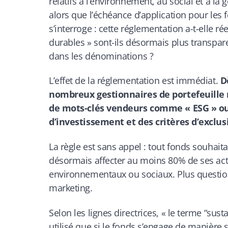
relatifs à l’environnement, au social et à la
alors que l’échéance d’application pour les 
s’interroge : cette réglementation a-t-elle r
durables » sont-ils désormais plus transparen
dans les dénominations ?
L’effet de la réglementation est immédiat.
D
nombreux gestionnaires de portefeuille r
de mots-clés vendeurs comme « ESG » ou 
d’investissement et des critères d’exclus
La règle est sans appel : tout fonds souhait
désormais affecter au moins 80% de ses acti
environnementaux ou sociaux. Plus question
marketing.
Selon les lignes directrices, « le terme “sust
utilisé que si le fonds s’engage de manière 