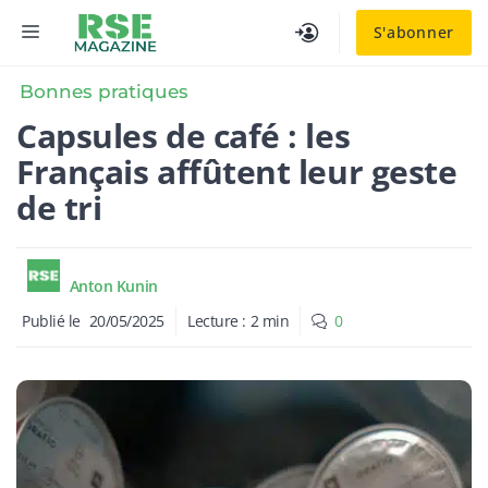
Aller
MENU
S'abonner
au
contenu
Bonnes pratiques
Capsules de café : les
Français affûtent leur geste
de tri
Anton Kunin
Publié le
20/05/2025
Lecture :
2
min
0