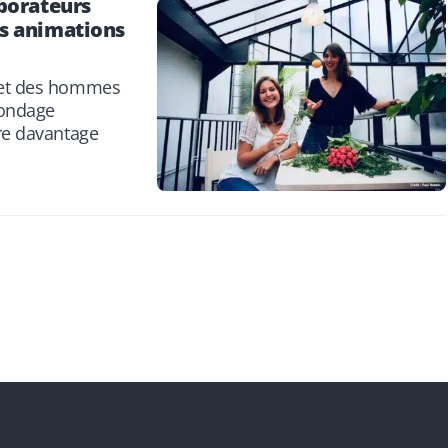
aborateurs
es animations
x et des hommes
sondage
tre davantage