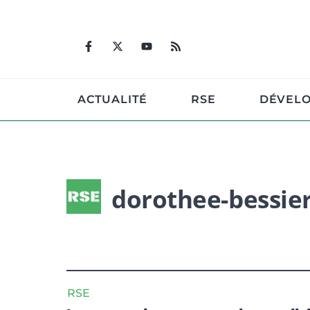
Aller
au
contenu
ACTUALITÉ
RSE
DÉVEL
dorothee-bessie
RSE