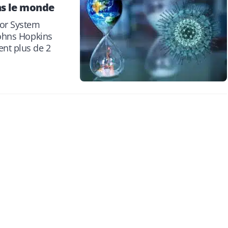
ns le monde
for System
Johns Hopkins
nt plus de 2