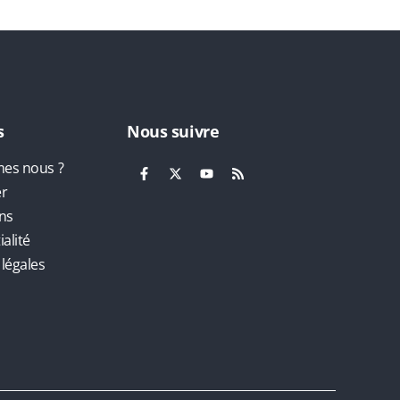
s
Nous suivre
es nous ?
er
ns
alité
légales