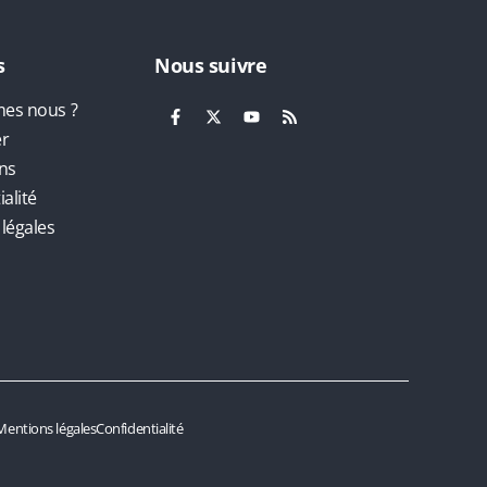
s
Nous suivre
es nous ?
er
ns
alité
légales
Mentions légales
Confidentialité