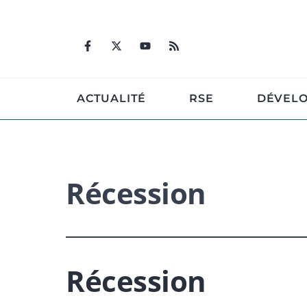
Aller
au
contenu
ACTUALITÉ
RSE
DÉVEL
Récession
Récession