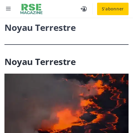
Aller
MENU
S'abonner
au
contenu
Noyau Terrestre
Noyau Terrestre