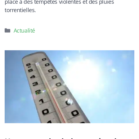
place à des tempêtes violentes et des pluies
torrentielles.
Catégories
Actualité