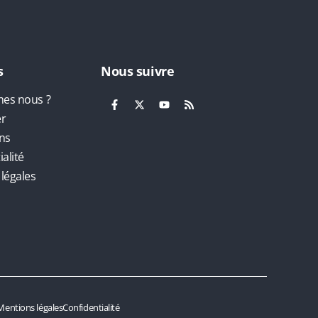
s
Nous suivre
es nous ?
er
ns
alité
légales
Mentions légales
Confidentialité