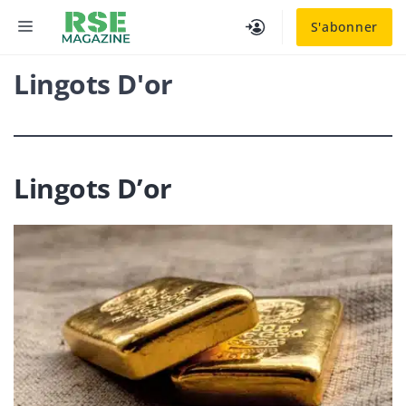
Aller
MENU
S'abonner
au
contenu
Lingots D'or
Lingots D’or