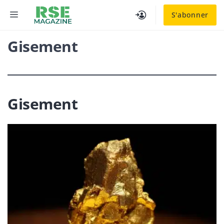
Aller
MENU
S'abonner
au
contenu
Gisement
Gisement