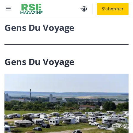
Aller
MENU
S'abonner
au
contenu
Gens Du Voyage
Gens Du Voyage