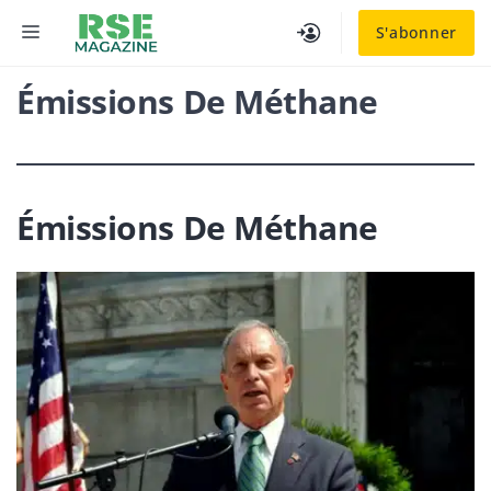
Aller
MENU
S'abonner
au
contenu
Émissions De Méthane
Émissions De Méthane