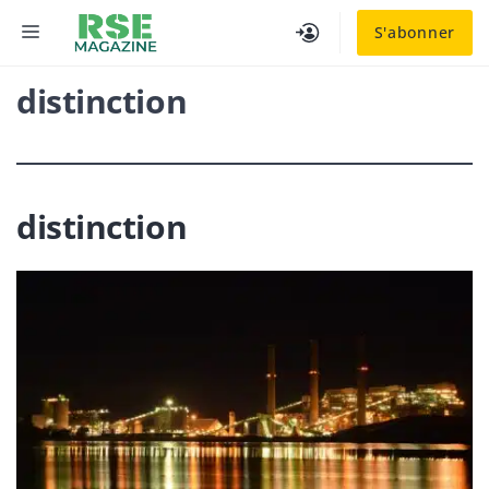
Aller
MENU
S'abonner
au
contenu
distinction
distinction