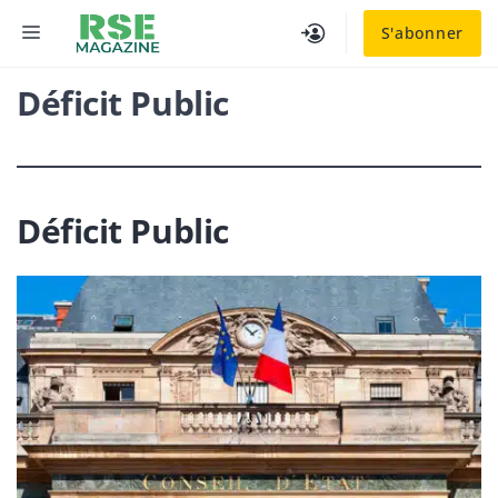
Aller
MENU
S'abonner
au
contenu
Déficit Public
Déficit Public