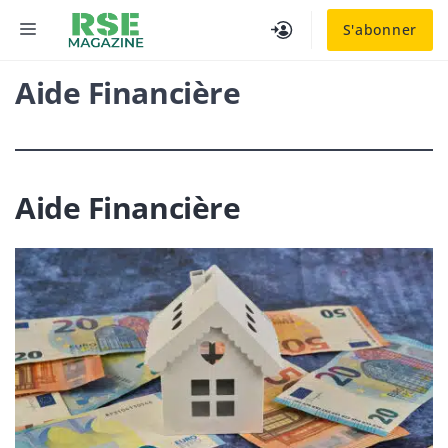
Aller
MENU
S'abonner
au
contenu
Aide Financière
Aide Financière