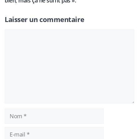
bien, mais ça ne suffit pas ».
Laisser un commentaire
Commentaire
Nom
E-
mail