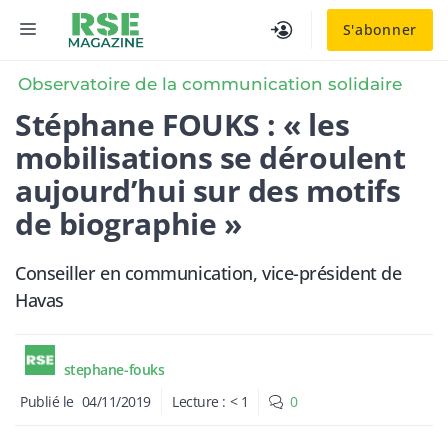
Aller
MENU
S'abonner
au
contenu
Observatoire de la communication solidaire
Stéphane FOUKS : « les
mobilisations se déroulent
aujourd’hui sur des motifs
de biographie »
Conseiller en communication, vice-président de
Havas
stephane-fouks
Publié le
04/11/2019
Lecture :
< 1
0