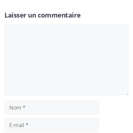
Laisser un commentaire
Commentaire
Nom
E-
mail