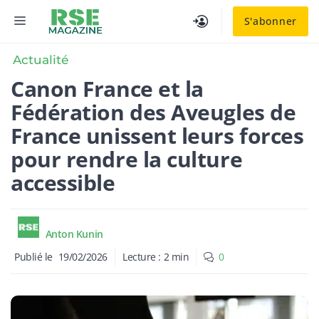
Aller
MENU
S'abonner
au
contenu
Actualité
Canon France et la
Fédération des Aveugles de
France unissent leurs forces
pour rendre la culture
accessible
Anton Kunin
Publié le
19/02/2026
Lecture :
2
min
0