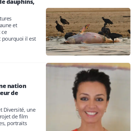
de dauphins,
tures
faune et
 ce
pourquoi il est
ne nation
teur de
t Diversité, une
rojet de film
, portraits