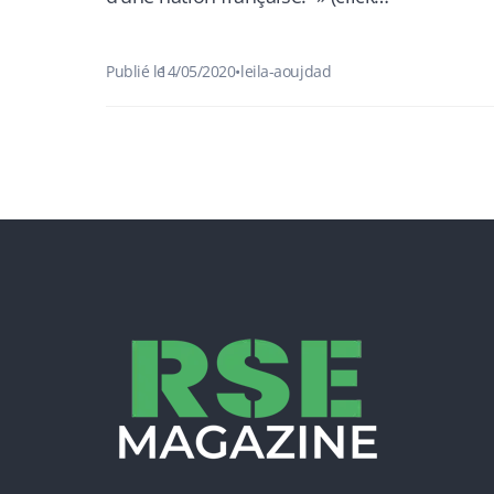
Publié le
14/05/2020
•
leila-aoujdad