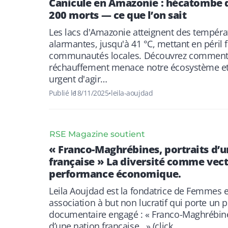
Canicule en Amazonie : hécatombe 
200 morts — ce que l’on sait
Les lacs d'Amazonie atteignent des tempéra
alarmantes, jusqu'à 41 °C, mettant en péril 
communautés locales. Découvrez comment
réchauffement menace notre écosystème et 
urgent d'agir…
Publié le
18/11/2025
•
leila-aoujdad
RSE Magazine soutient
« Franco-Maghrébines, portraits d’u
française » La diversité comme vec
performance économique.
Leila Aoujdad est la fondatrice de Femmes e
association à but non lucratif qui porte un p
documentaire engagé : « Franco-Maghrébines
d’une nation française. » (click…