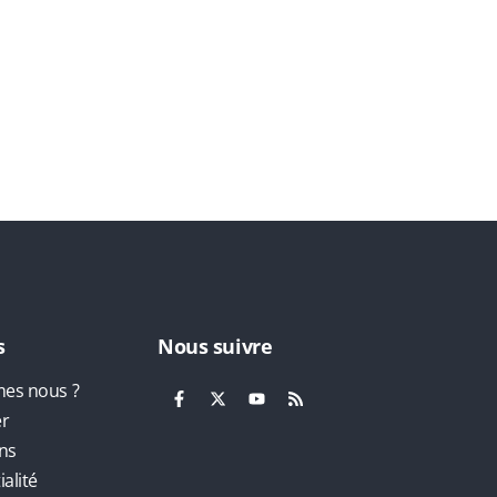
s
Nous suivre
es nous ?
er
ns
alité