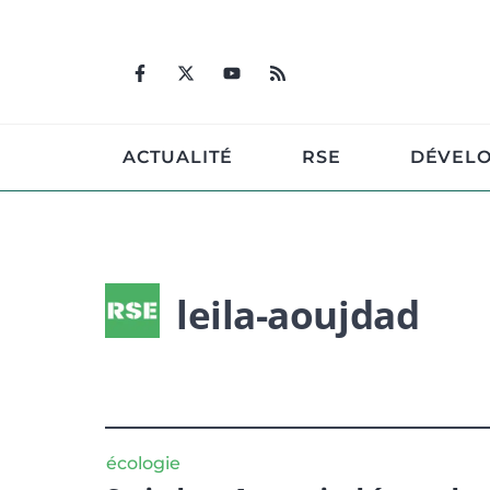
Aller
au
contenu
ACTUALITÉ
RSE
DÉVEL
leila-aoujdad
écologie