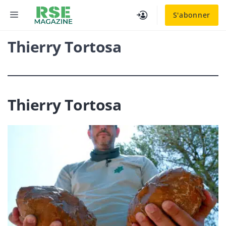
Aller
MENU
S'abonner
au
contenu
Thierry Tortosa
Thierry Tortosa