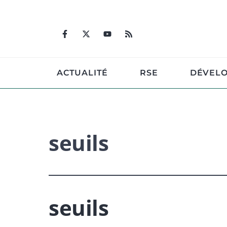
Aller
au
contenu
ACTUALITÉ
RSE
DÉVEL
seuils
seuils