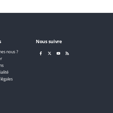
s
Nous suivre
es nous ?
er
ns
alité
légales