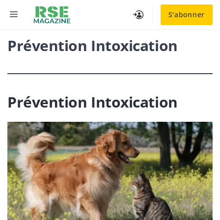
Aller
MENU
S'abonner
au
contenu
Prévention Intoxication
Prévention Intoxication