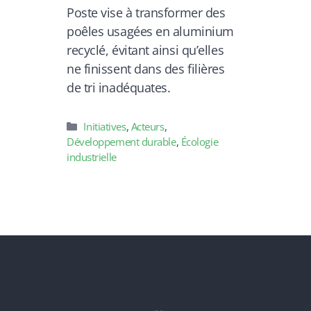
Poste vise à transformer des
poêles usagées en aluminium
recyclé, évitant ainsi qu’elles
ne finissent dans des filières
de tri inadéquates.
Catégories
Initiatives
,
Acteurs
,
Développement durable
,
Écologie
industrielle