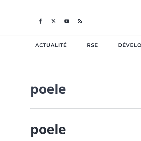
Aller
au
contenu
ACTUALITÉ
RSE
DÉVEL
poele
poele