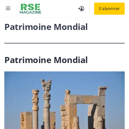
Aller
MENU
S'abonner
au
contenu
Patrimoine Mondial
Patrimoine Mondial