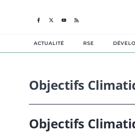
Aller
au
contenu
ACTUALITÉ
RSE
DÉVEL
Objectifs Climat
Objectifs Climat