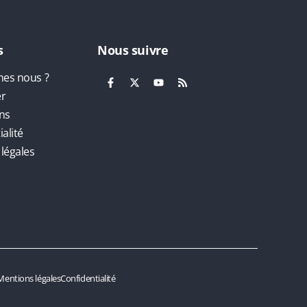
s
Nous suivre
es nous ?
er
ns
alité
légales
Mentions légales
Confidentialité