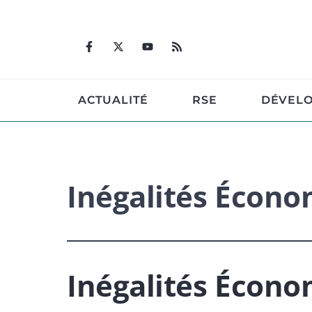
Aller
au
contenu
ACTUALITÉ
RSE
DÉVEL
Inégalités Écon
Inégalités Écon