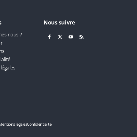
s
Nous suivre
es nous ?
er
ns
alité
légales
Mentions légales
Confidentialité