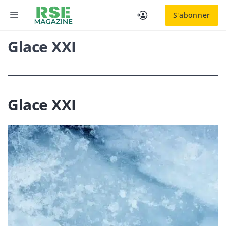
Aller
MENU
S'abonner
au
contenu
Glace XXI
Glace XXI