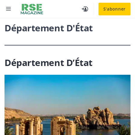
Aller
MENU
S'abonner
au
contenu
Département D'État
Département D’État