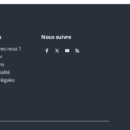
s
Nous suivre
es nous ?
er
ns
alité
légales