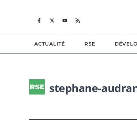
Aller
au
contenu
ACTUALITÉ
RSE
DÉVEL
stephane-audra