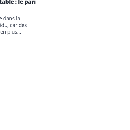
able : le pari
ée dans la
idu, car des
 en plus…