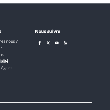
s
Nous suivre
es nous ?
er
ns
alité
légales