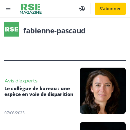
Aller
MENU
S'abonner
au
contenu
fabienne-pascaud
Avis d'experts
Le collègue de bureau : une
espèce en voie de disparition
07/06/2023